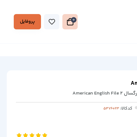
0
پروفایل
Am
American E
کدکالا: