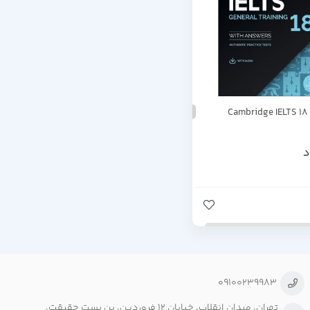
Cambridge IELTS 18
د
09100239983
تهران، میدان انقلاب، خیابان ۱۲ فروردین، بن بست حقیقت،