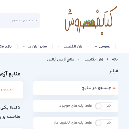
عمومی
زبان انگلیسی
سایر زبان ها
بازی فک
خانه
زبان انگلیسی
منابع آزمون آیلتس
فیلتر
منابع آزم
جستجو در نتایج
جدیدترین 
فقط آیتم‌های موجود
خیر
بله
IELTS
مناسب برای
فقط آیتم‌های تخفیف دار
خیر
بله