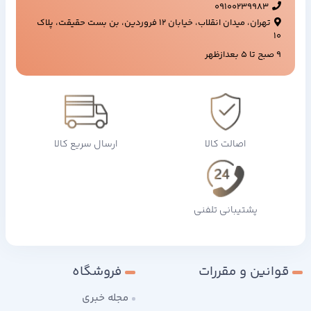
09100239983
تهران، میدان انقلاب، خیابان ۱۲ فروردین، بن بست حقیقت، پلاک
۱۰
9 صبح تا 5 بعدازظهر
اصالت کالا
ارسال سریع کالا
پشتیبانی تلفنی
قوانین و مقررات
فروشگاه
مجله خبری