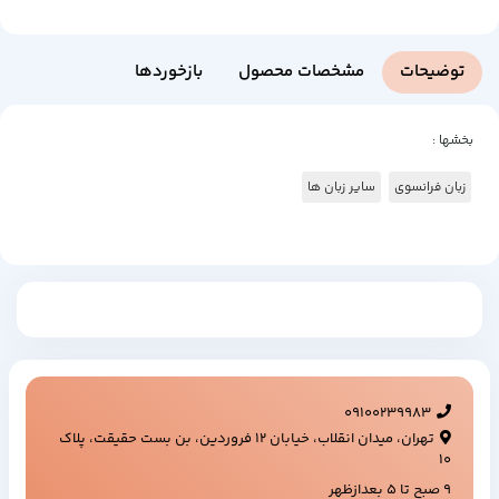
توضیحات
مشخصات محصول
بازخوردها
بخشها :
زبان فرانسوی
سایر زبان ها
09100239983
تهران، میدان انقلاب، خیابان ۱۲ فروردین، بن بست حقیقت، پلاک
۱۰
9 صبح تا 5 بعدازظهر