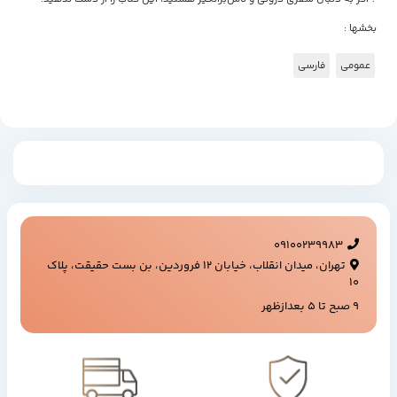
بخشها :
عمومی
فارسی
09100239983
تهران، میدان انقلاب، خیابان ۱۲ فروردین، بن بست حقیقت، پلاک
۱۰
9 صبح تا 5 بعدازظهر