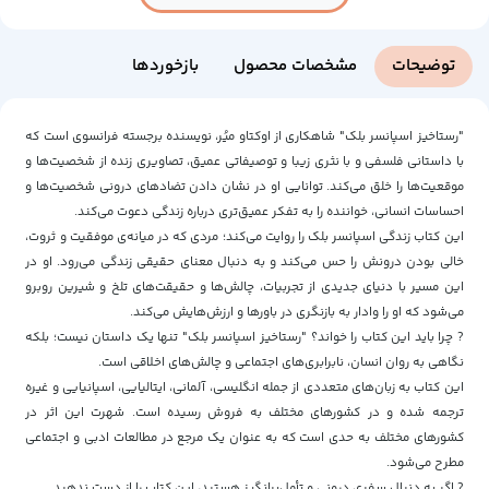
توضیحات
مشخصات محصول
بازخوردها
"رستاخیز اسپانسر بلک" شاهکاری از اوکتاو میُر، نویسنده برجسته فرانسوی است که
با داستانی فلسفی و با نثری زیبا و توصیفاتی عمیق، تصاویری زنده از شخصیت‌ها و
موقعیت‌ها را خلق می‌کند. توانایی او در نشان دادن تضادهای درونی شخصیت‌ها و
احساسات انسانی، خواننده را به تفکر عمیق‌تری درباره زندگی دعوت می‌کند.
این کتاب زندگی اسپانسر بلک را روایت می‌کند؛ مردی که در میانه‌ی موفقیت و ثروت،
خالی بودن درونش را حس می‌کند و به دنبال معنای حقیقی زندگی می‌رود. او در
این مسیر با دنیای جدیدی از تجربیات، چالش‌ها و حقیقت‌های تلخ و شیرین روبرو
می‌شود که او را وادار به بازنگری در باورها و ارزش‌هایش می‌کند.
? چرا باید این کتاب را خواند؟ "رستاخیز اسپانسر بلک" تنها یک داستان نیست؛ بلکه
نگاهی به روان انسان، نابرابری‌های اجتماعی و چالش‌های اخلاقی است.
این کتاب به زبان‌های متعددی از جمله انگلیسی، آلمانی، ایتالیایی، اسپانیایی و غیره
ترجمه شده و در کشورهای مختلف به فروش رسیده است. شهرت این اثر در
کشورهای مختلف به حدی است که به عنوان یک مرجع در مطالعات ادبی و اجتماعی
مطرح می‌شود.
? اگر به دنبال سفری درونی و تأمل‌برانگیز هستید، این کتاب را از دست ندهید.