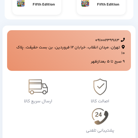
Fifth Edition
Fifth Edition
09100239983
تهران، میدان انقلاب، خیابان ۱۲ فروردین، بن بست حقیقت، پلاک
۱۰
9 صبح تا 5 بعدازظهر
اصالت کالا
ارسال سریع کالا
پشتیبانی تلفنی