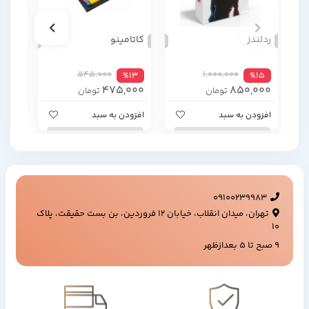
جغده
ردلندز
کاتامینو
%20
,000
545,000
1,000,000
%13
%15
475,000
850,000
تومان
تومان
افزود
افزودن به سبد
افزودن به سبد
09100239983
تهران، میدان انقلاب، خیابان ۱۲ فروردین، بن بست حقیقت، پلاک
۱۰
9 صبح تا 5 بعدازظهر