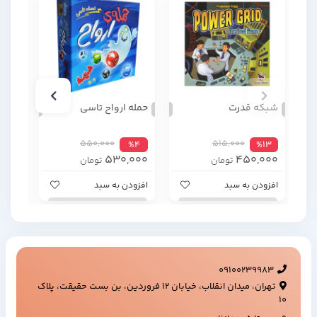
شبکه قدرت
حمله ارواح تاسی
کودت
550,000
515,000
%17
%4
%13
,000
530,000
450,000
تومان
تومان
افزودن به سبد
افزودن به سبد
افزود
09100239983
تهران، میدان انقلاب، خیابان ۱۲ فروردین، بن بست حقیقت، پلاک
۱۰