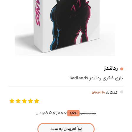
ردلندز
بازی فکری ردلندز Radlands
کدکالا:
850,000
تومان
15%
1,000,000
افزودن به سبد