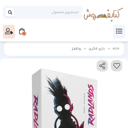
0
خانه
بازی فکری
ردلندز