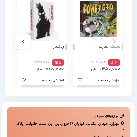
شبکه قدرت
ردلندز
حمله
1,000,000
515,000
%4
%15
%13
000
850,000
450,000
تومان
تومان
افزودن به سبد
افزودن به سبد
افزود
09100239983
تهران، میدان انقلاب، خیابان ۱۲ فروردین، بن بست حقیقت، پلاک
۱۰