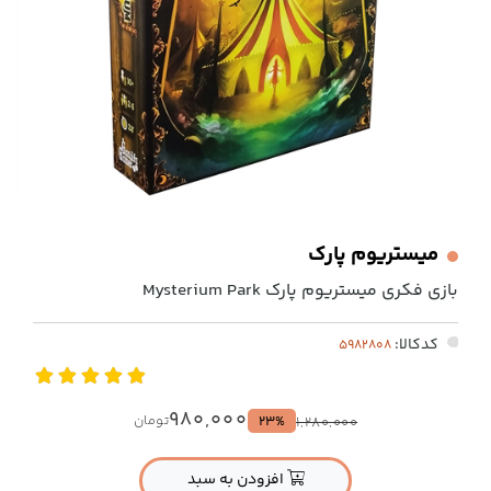
میستریوم پارک
بازی فکری میستریوم پارک Mysterium Park
کدکالا:
980,000
تومان
23%
1,280,000
افزودن به سبد