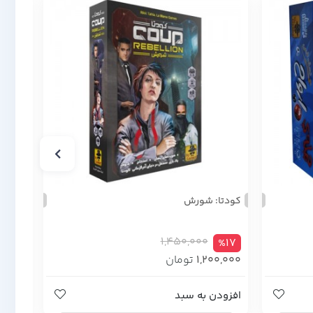
کودتا: شورش
میستر
1,450,000
%23
%17
1,200,000
تومان
,000
افزودن به سبد
افزود