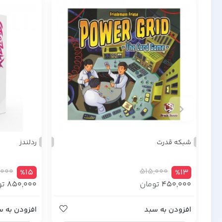
شبکه قدرت
ردلندز
,000
515,000
%15
%13
450,000
تومان
850,000
تو
افزودن به سبد
افزودن به س