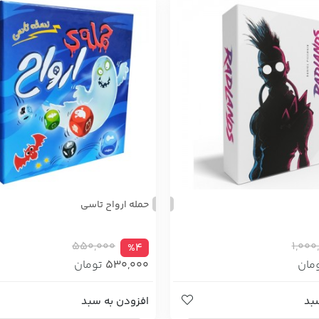
حمله ارواح تاسی
550,000
1,000
%4
مان
530,000
تومان
بد
افزودن به سبد