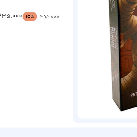
335,000
15%
395,000