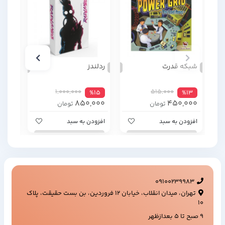
شبکه قدرت
ردلندز
حمله
1,000,000
515,000
%4
%15
%13
000
850,000
450,000
تومان
تومان
افزودن به سبد
افزودن به سبد
افزود
09100239983
تهران، میدان انقلاب، خیابان ۱۲ فروردین، بن بست حقیقت، پلاک
۱۰
9 صبح تا 5 بعدازظهر