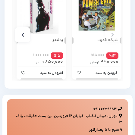
شبکه قدرت
ردلندز
حمله
1,000,000
515,000
%4
%15
%13
000
850,000
450,000
تومان
تومان
افزودن به سبد
افزودن به سبد
افزود
09100239983
تهران، میدان انقلاب، خیابان ۱۲ فروردین، بن بست حقیقت، پلاک
۱۰
9 صبح تا 5 بعدازظهر