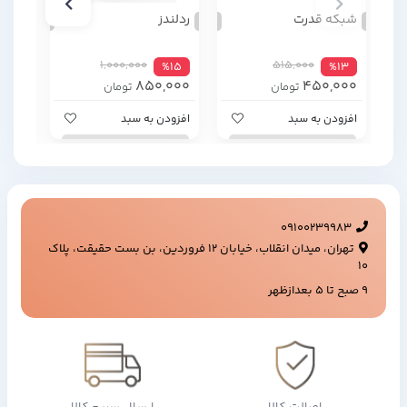
شبکه قدرت
ردلندز
حمله
1,000,000
515,000
%4
%15
%13
000
850,000
450,000
تومان
تومان
افزودن به سبد
افزودن به سبد
افزود
09100239983
تهران، میدان انقلاب، خیابان ۱۲ فروردین، بن بست حقیقت، پلاک
۱۰
9 صبح تا 5 بعدازظهر