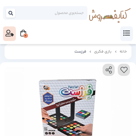
0
خانه
بازی فکری
فرزست