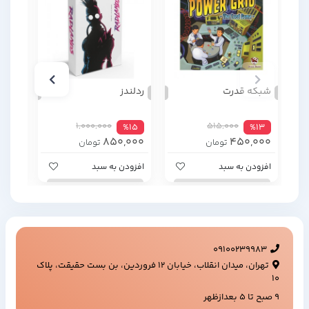
شبکه قدرت
ردلندز
حمله
1,000,000
515,000
%4
%15
%13
000
850,000
450,000
تومان
تومان
افزودن به سبد
افزودن به سبد
افزود
09100239983
تهران، میدان انقلاب، خیابان ۱۲ فروردین، بن بست حقیقت، پلاک
۱۰
9 صبح تا 5 بعدازظهر