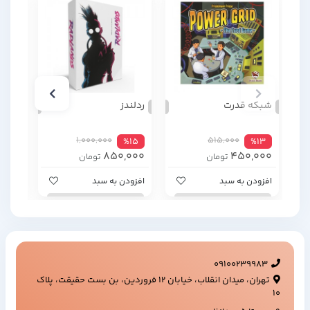
شبکه قدرت
ردلندز
حمله
1,000,000
515,000
%4
%15
%13
000
850,000
450,000
تومان
تومان
افزودن به سبد
افزودن به سبد
افزود
09100239983
تهران، میدان انقلاب، خیابان ۱۲ فروردین، بن بست حقیقت، پلاک
۱۰