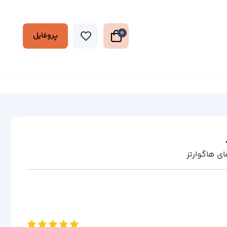
0
پروفایل
ی هاگوارتز