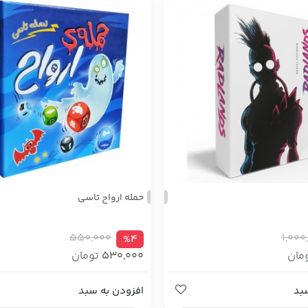
حمله ارواح تاسی
550,000
1,000
%4
مان
530,000
تومان
بد
افزودن به سبد