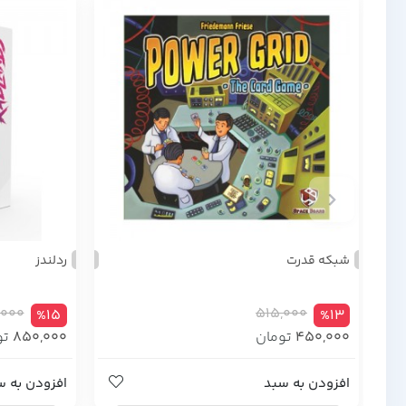
شبکه قدرت
ردلندز
,000
515,000
%15
%13
450,000
تومان
850,000
تو
افزودن به سبد
افزودن به س