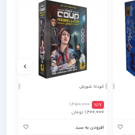
کودتا: شورش
میستر
1,450,000
%23
%17
1,200,000
تومان
,000
افزودن به سبد
افزود