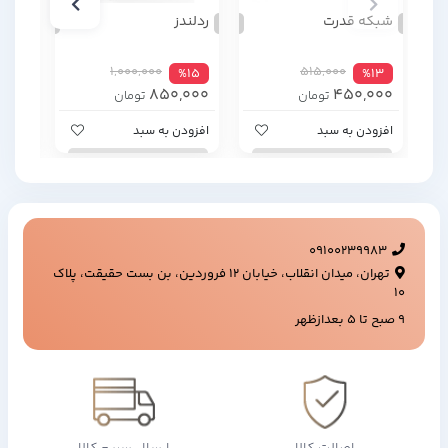
شبکه قدرت
ردلندز
حمله
1,000,000
515,000
%4
%15
%13
000
850,000
450,000
تومان
تومان
افزودن به سبد
افزودن به سبد
افزود
09100239983
تهران، میدان انقلاب، خیابان ۱۲ فروردین، بن بست حقیقت، پلاک
۱۰
9 صبح تا 5 بعدازظهر