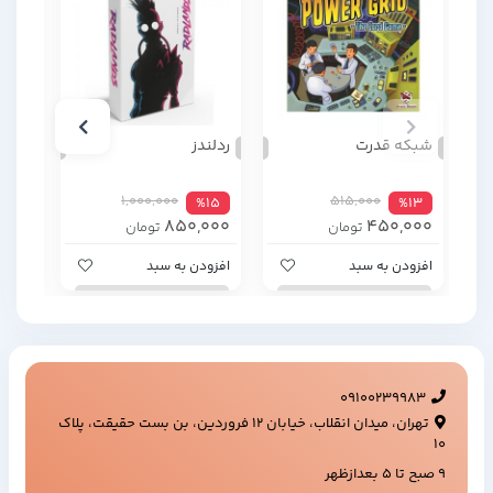
شبکه قدرت
ردلندز
حمله
1,000,000
515,000
%4
%15
%13
000
850,000
450,000
تومان
تومان
افزودن به سبد
افزودن به سبد
افزود
09100239983
تهران، میدان انقلاب، خیابان ۱۲ فروردین، بن بست حقیقت، پلاک
۱۰
9 صبح تا 5 بعدازظهر